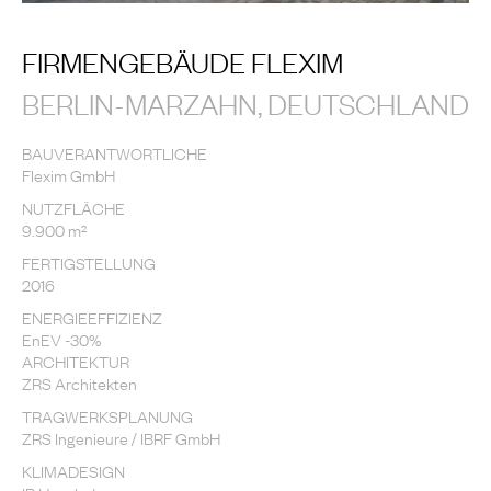
FIRMENGEBÄUDE FLEXIM
BERLIN-MARZAHN, DEUTSCHLAND
BAUVERANTWORTLICHE
Flexim GmbH
NUTZFLÄCHE
9.900 m²
FERTIGSTELLUNG
2016
ENERGIEEFFIZIENZ
EnEV -30%
ARCHITEKTUR
ZRS Architekten
TRAGWERKSPLANUNG
ZRS Ingenieure / IBRF GmbH
KLIMADESIGN