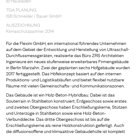
IB Hausladen
TGA PLANUNG
ISB Schneider / Bauer GmbH
AUSZEICHNUNG
Klimaschutzpartner 2014
Für die Flexim GmbH, ein international führendes Unternehmen
auf dem Gebiet der Entwicklung und Herstellung von Ultraschall-
Durchflussmessgeräten, realisierte das Büro ZRS Architekten
Ingenieure ein neues stufenweise erweiterbares Firmengebäude
in Berlin Marzahn. Zwei der geplanten sechs Hofgebäude wurden
2017 fertiggestellt. Das Höfekonzept basiert auf den internen
Produktions- und Logistikabläufen und bietet flexibel nutzbare
Räume mit vielen Gemeinschafts- und Kommunikationszonen.
Das Gebäude ist ein Holz-Beton-Hybridbau. Dabei ist das
Souterrain in Stahlbeton konstruiert; Erdgeschoss sowie erstes
und zweites Obergeschoss haben Erschließungskerne, Stützen
und Unterzüge in Stahlbeton sowie eine Holz-Beton-
Verbunddecke. Das dritte Obergeschoss ist bis auf die
Erschließungskerne als reine Holzkonstruktion gefertigt. Auch
die diffusionsoffene und klimaaktive Gebäudehülle ist komplett