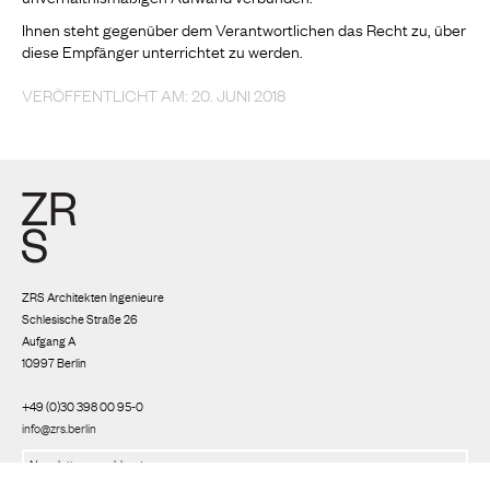
Ihnen steht gegenüber dem Verantwortlichen das Recht zu, über
diese Empfänger unterrichtet zu werden.
VERÖFFENTLICHT AM: 20. JUNI 2018
ZRS Architekten Ingenieure
Schlesische Straße 26
Aufgang A
10997 Berlin
+49 (0)30 398 00 95-0
info@zrs.berlin
Wir nutzen Rapidmail
(
Datenschutzbestimmungen
)