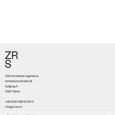
ZRS Architekten Ingenieure
Schlesische Straße 26
Aufgang A
10997 Berlin
+49 (0)30 398 00 95-0
info@zrs.berlin