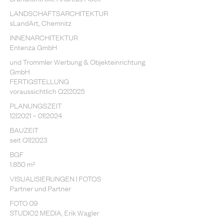
LANDSCHAFTSARCHITEKTUR
sLandArt, Chemnitz
INNENARCHITEKTUR
Entenza GmbH
und Trommler Werbung & Objekteinrichtung
GmbH
FERTIGSTELLUNG
voraussichtlich Q2|2025
PLANUNGSZEIT
12|2021 – 01|2024
BAUZEIT
seit Q1|2023
BGF
1.850 m²
VISUALISIERUNGEN | FOTOS
Partner und Partner
FOTO 09
STUDIO2 MEDIA, Erik Wagler