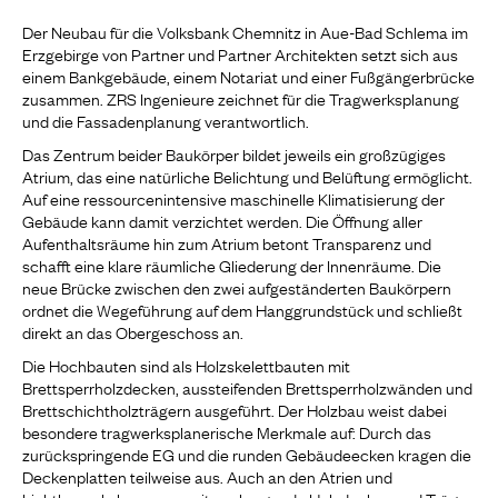
Der Neubau für die Volksbank Chemnitz in Aue-Bad Schlema im
Erzgebirge von Partner und Partner Architekten setzt sich aus
einem Bankgebäude, einem Notariat und einer Fußgängerbrücke
zusammen. ZRS Ingenieure zeichnet für die Tragwerksplanung
und die Fassadenplanung verantwortlich.
Das Zentrum beider Baukörper bildet jeweils ein großzügiges
Atrium, das eine natürliche Belichtung und Belüftung ermöglicht.
Auf eine ressourcenintensive maschinelle Klimatisierung der
Gebäude kann damit verzichtet werden. Die Öffnung aller
Aufenthaltsräume hin zum Atrium betont Transparenz und
schafft eine klare räumliche Gliederung der Innenräume. Die
neue Brücke zwischen den zwei aufgeständerten Baukörpern
ordnet die Wegeführung auf dem Hanggrundstück und schließt
direkt an das Obergeschoss an.
Die Hochbauten sind als Holzskelettbauten mit
Brettsperrholzdecken, aussteifenden Brettsperrholzwänden und
Brettschichtholzträgern ausgeführt. Der Holzbau weist dabei
besondere tragwerksplanerische Merkmale auf: Durch das
zurückspringende EG und die runden Gebäudeecken kragen die
Deckenplatten teilweise aus. Auch an den Atrien und
Lichtkuppeln kommen weit auskragende Holzdecken und Träger