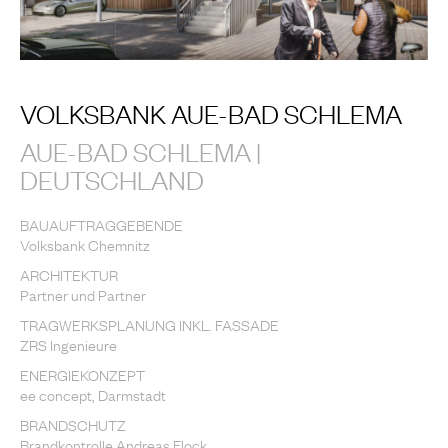
VOLKSBANK AUE-BAD SCHLEMA
AUE-BAD SCHLEMA |
DEUTSCHLAND
BAUAUFTRAGGEBENDE
Volksbank Chemnitz
ARCHITEKTUR
Partner und Partner
TRAGWERKSPLANUNG INKL. FASSADE
ZRS Ingenieure
ENERGIEKONZEPT
ee concept, Darmstadt
BRANDSCHUTZ
Brandkontrolle Andreas Flock