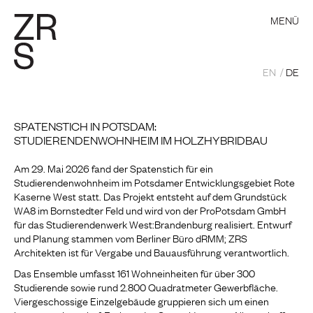
MENÜ
EN
DE
SPATENSTICH IN POTSDAM:
STUDIERENDENWOHNHEIM IM HOLZHYBRIDBAU
Am 29. Mai 2026 fand der Spatenstich für ein
Studierendenwohnheim im Potsdamer Entwicklungsgebiet Rote
Kaserne West statt. Das Projekt entsteht auf dem Grundstück
WA8 im Bornstedter Feld und wird von der ProPotsdam GmbH
für das Studierendenwerk West:Brandenburg realisiert. Entwurf
und Planung stammen vom Berliner Büro dRMM; ZRS
Architekten ist für Vergabe und Bauausführung verantwortlich.
Das Ensemble umfasst 161 Wohneinheiten für über 300
Studierende sowie rund 2.800 Quadratmeter Gewerbfläche.
Viergeschossige Einzelgebäude gruppieren sich um einen