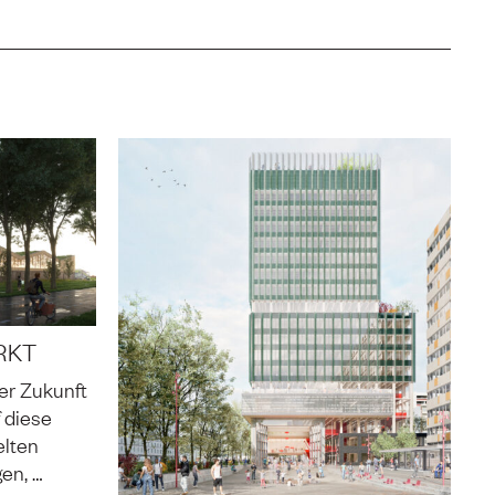
RKT
er Zukunft
 diese
elten
en, …