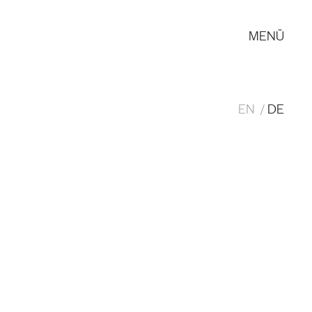
MENÜ
EN
DE
Woof & Skelle: Gebäudeensemble für
Ellener Hof, Bremen