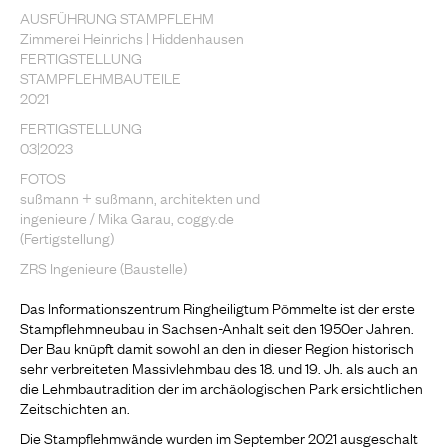
AUSFÜHRUNG STAMPFLEHM
Zimmerei Heinrichs | Hiddenhausen
FERTIGSTELLUNG
STAMPFLEHMBAUTEILE
2021
FERTIGSTELLUNG
03|2023
FOTOS
sußmann + sußmann, architekten und
ingenieure / Mika Garau, coggy.de
(Fertigstellung)
ZRS Ingenieure (Baustelle)
Das Informationszentrum Ringheiligtum Pömmelte ist der erste
Stampflehmneubau in Sachsen-Anhalt seit den 1950er Jahren.
Der Bau knüpft damit sowohl an den in dieser Region historisch
sehr verbreiteten Massivlehmbau des 18. und 19. Jh. als auch an
die Lehmbautradition der im archäologischen Park ersichtlichen
Zeitschichten an.
Die Stampflehmwände wurden im September 2021 ausgeschalt