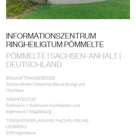
INFORMATIONSZENTRUM
RINGHEILIGTUM PÖMMELTE
PÖMMELTE | SACHSEN-ANHALT |
DEUTSCHLAND
BAUAUFTRAGGEBENDE
Salzlandkreis | Dezernat Bauordnung und
Hochbau
ARCHITEKTUR
Sußmann + Sußmann Architekten und
Ingenieure | Magdeburg
TRAGWERKSPLANUNG | FACHPLANUNG
LEHMBAU
ZRS Ingenieure