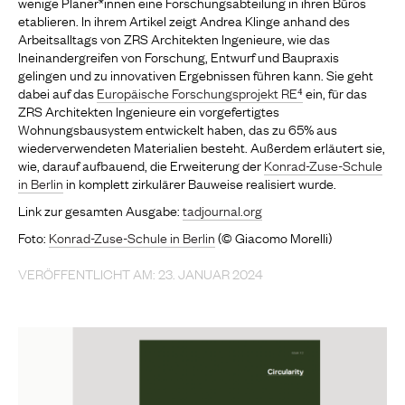
wenige Planer*innen eine Forschungsabteilung in ihren Büros
etablieren. In ihrem Artikel zeigt Andrea Klinge anhand des
Arbeitsalltags von ZRS Architekten Ingenieure, wie das
Ineinandergreifen von Forschung, Entwurf und Baupraxis
gelingen und zu innovativen Ergebnissen führen kann. Sie geht
dabei auf das
Europäische Forschungsprojekt RE⁴
ein, für das
ZRS Architekten Ingenieure ein vorgefertigtes
Wohnungsbausystem entwickelt haben, das zu 65% aus
wiederverwendeten Materialien besteht. Außerdem erläutert sie,
wie, darauf aufbauend, die Erweiterung der
Konrad-Zuse-Schule
in Berlin
in komplett zirkulärer Bauweise realisiert wurde.
Link zur gesamten Ausgabe:
tadjournal.org
Foto:
Konrad-Zuse-Schule in Berlin
(© Giacomo Morelli)
VERÖFFENTLICHT AM: 23. JANUAR 2024