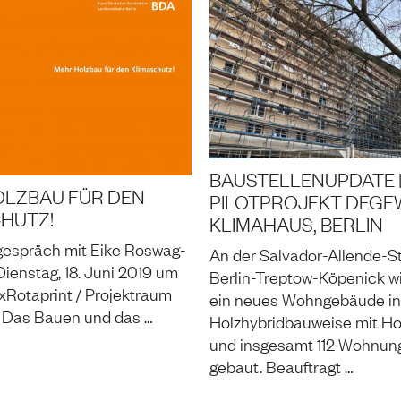
BAUSTELLENUPDATE 
OLZBAU FÜR DEN
PILOTPROJEKT DEGE
HUTZ!
KLIMAHAUS, BERLIN
espräch mit Eike Roswag-
An der Salvador-Allende-St
Dienstag, 18. Juni 2019 um
Berlin-Treptow-Köpenick wi
ExRotaprint / Projektraum
ein neues Wohngebäude in
“ Das Bauen und das …
Holzhybridbauweise mit Ho
und insgesamt 112 Wohnun
gebaut. Beauftragt …