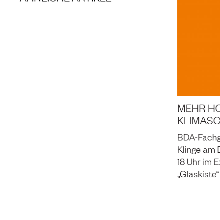
MEHR H
KLIMASC
BDA-Fachg
Klinge am 
18 Uhr im 
„Glaskiste