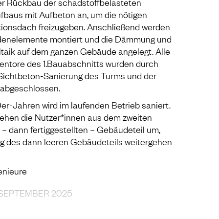
er Rückbau der schadstoffbelasteten
baus mit Aufbeton an, um die nötigen
ntionsdach freizugeben. Anschließend werden
adenelemente montiert und die Dämmung und
taik auf dem ganzen Gebäude angelegt. Alle
lentore des 1.Bauabschnitts wurden durch
 Sichtbeton-Sanierung des Turms und der
 abgeschlossen.
r-Jahren wird im laufenden Betrieb saniert.
ehen die Nutzer*innen aus dem zweiten
 – dann fertiggestellten – Gebäudeteil um,
ng des dann leeren Gebäudeteils weitergehen
enieure
. SEPTEMBER 2025