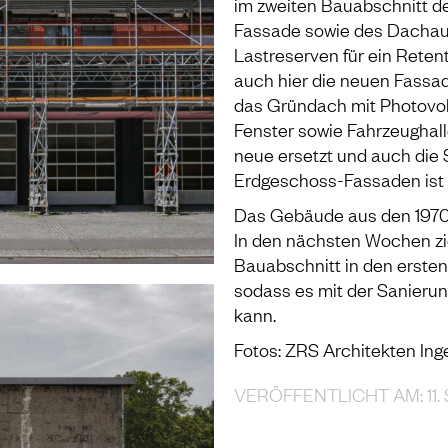
im zweiten Bauabschnitt d
Fassade sowie des Dachauf
Lastreserven für ein Rete
auch hier die neuen Fass
das Gründach mit Photovol
Fenster sowie Fahrzeughal
neue ersetzt und auch die
Erdgeschoss-Fassaden ist
Das Gebäude aus den 1970e
In den nächsten Wochen zi
Bauabschnitt in den ersten
sodass es mit der Sanieru
kann.
Fotos: ZRS Architekten Ing
VERÖFFENTLICHT AM: 11