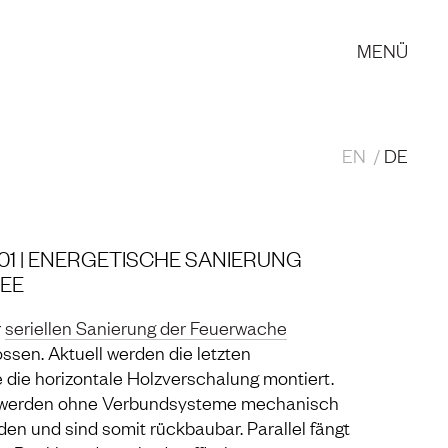
MENÜ
EN
DE
1 | ENERGETISCHE SANIERUNG
EE
r
seriellen Sanierung der Feuerwache
ossen. Aktuell werden die letzten
ie horizontale Holzverschalung montiert.
e werden ohne Verbundsysteme mechanisch
n und sind somit rückbaubar. Parallel fängt