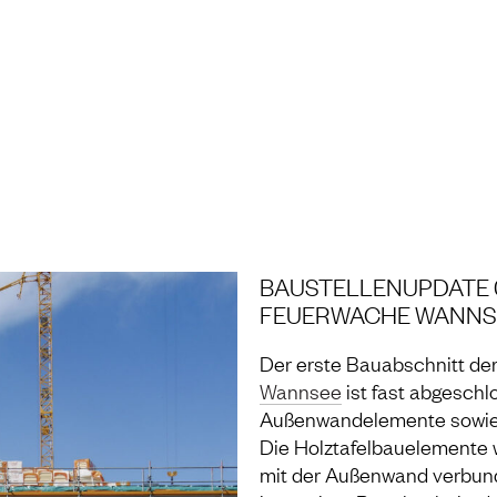
NG UND LABOR
BAUSTELLENUPDATE 0
FEUERWACHE WANNS
Der erste Bauabschnitt de
Wannsee
ist fast abgeschl
Außenwandelemente sowie d
Die Holztafelbauelement
mit der Außenwand verbunde