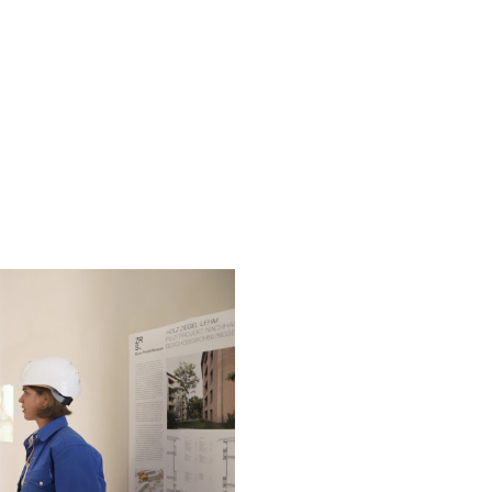
NG UND LABOR
Holz Ziegel Lehm – 
Geschosswohnungsbau Ber