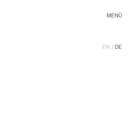
MENÜ
EN
DE
Pilotprojekt Nachhaltiger
lin