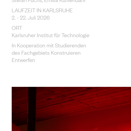
LAUFZEIT IN KARLSRUHE
2. - 22. Juli 2026
ORT
Karlsruher Institut für Technologie
In Kooperation mit Studierenden
des Fachgebiets Konstruieren
Entwerfen