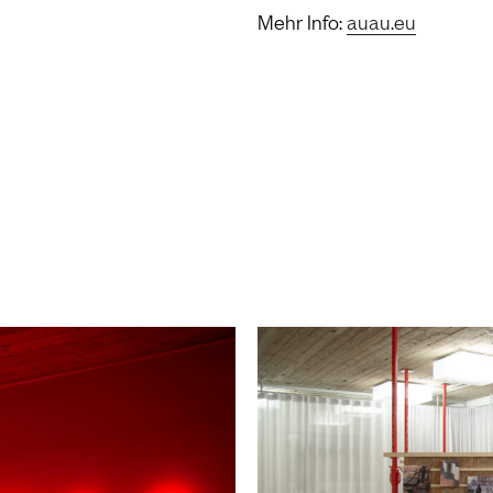
Mehr Info:
auau.eu