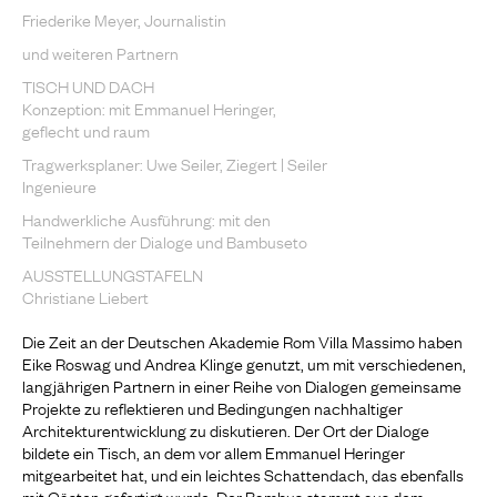
Friederike Meyer, Journalistin
und weiteren Partnern
TISCH UND DACH
Konzeption: mit Emmanuel Heringer,
geflecht und raum
Tragwerksplaner: Uwe Seiler, Ziegert | Seiler
Ingenieure
Handwerkliche Ausführung: mit den
Teilnehmern der Dialoge und Bambuseto
AUSSTELLUNGSTAFELN
Christiane Liebert
Die Zeit an der Deutschen Akademie Rom Villa Massimo haben
Eike Roswag und Andrea Klinge genutzt, um mit verschiedenen,
langjährigen Partnern in einer Reihe von Dialogen gemeinsame
Projekte zu reflektieren und Bedingungen nachhaltiger
Architekturentwicklung zu diskutieren. Der Ort der Dialoge
bildete ein Tisch, an dem vor allem Emmanuel Heringer
mitgearbeitet hat, und ein leichtes Schattendach, das ebenfalls
mit Gästen gefertigt wurde. Der Bambus stammt aus dem