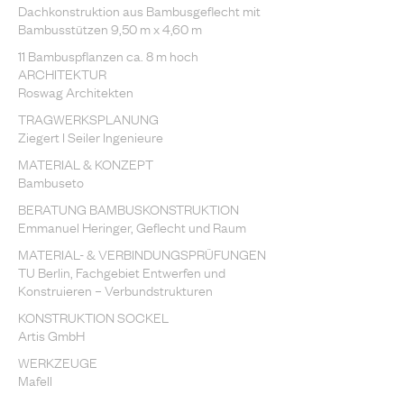
Dachkonstruktion aus Bambusgeflecht mit
Bambusstützen 9,50 m x 4,60 m
11 Bambuspflanzen ca. 8 m hoch
ARCHITEKTUR
Roswag Architekten
TRAGWERKSPLANUNG
Ziegert I Seiler Ingenieure
MATERIAL & KONZEPT
Bambuseto
BERATUNG BAMBUSKONSTRUKTION
Emmanuel Heringer, Geflecht und Raum
MATERIAL- & VERBINDUNGSPRÜFUNGEN
TU Berlin, Fachgebiet Entwerfen und
Konstruieren – Verbundstrukturen
KONSTRUKTION SOCKEL
Artis GmbH
WERKZEUGE
Mafell