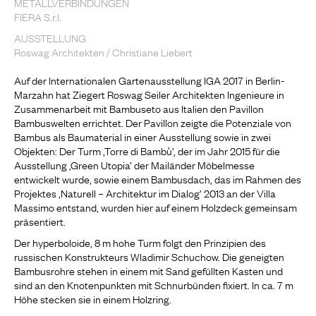
METALLVERBINDUNGEN
FIERA S.r.l.
AUSSTELLUNG
Roswag Architekten / Christiane Liebert
Auf der Internationalen Gartenausstellung IGA 2017 in Berlin-
Marzahn hat Ziegert Roswag Seiler Architekten Ingenieure in
Zusammenarbeit mit Bambuseto aus Italien den Pavillon
Bambuswelten errichtet. Der Pavillon zeigte die Potenziale von
Bambus als Baumaterial in einer Ausstellung sowie in zwei
Objekten: Der Turm ‚Torre di Bambù’, der im Jahr 2015 für die
Ausstellung ‚Green Utopia’ der Mailänder Möbelmesse
entwickelt wurde, sowie einem Bambusdach, das im Rahmen des
Projektes ‚Naturell – Architektur im Dialog’ 2013 an der Villa
Massimo entstand, wurden hier auf einem Holzdeck gemeinsam
präsentiert.
Der hyperboloide, 8 m hohe Turm folgt den Prinzipien des
russischen Konstrukteurs Wladimir Schuchow. Die geneigten
Bambusrohre stehen in einem mit Sand gefüllten Kasten und
sind an den Knotenpunkten mit Schnurbünden fixiert. In ca. 7 m
Höhe stecken sie in einem Holzring.