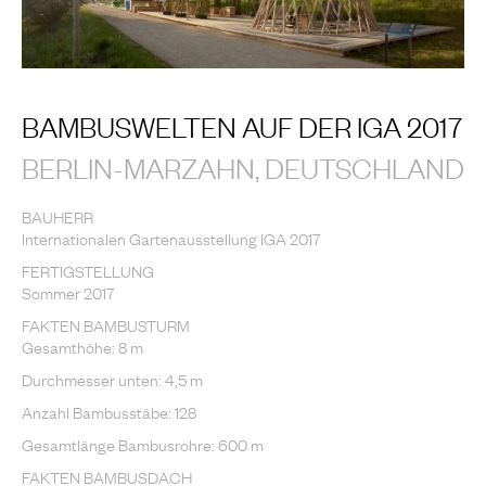
BAMBUSWELTEN AUF DER IGA 2017
BERLIN-MARZAHN, DEUTSCHLAND
BAUHERR
Internationalen Gartenausstellung IGA 2017
FERTIGSTELLUNG
Sommer 2017
FAKTEN BAMBUSTURM
Gesamthöhe: 8 m
Durchmesser unten: 4,5 m
Anzahl Bambusstäbe: 128
Gesamtlänge Bambusrohre: 600 m
FAKTEN BAMBUSDACH