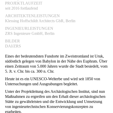
PROJEKTLAUFZEIT
seit 2016 fortlaufend
ARCHITEKTENLEISTUNGEN
Klessing Hoffschildt Architects GbR, Berlin
INGENIEURLEISTUNGEN
ZRS Ingenieure GmbH, Berlin
BILDER
DAI/ZRS
Eines der bedeutendsten Fundorte im Zweistromland ist Uruk,
südöstlich gelegen von Babylon in der Nähe des Euphrats. Über
einen Zeitraum von 5.000 Jahren wurde die Stadt besiedelt, vom
5. Jt. v. Chr. bis ca. 300 n. Chr.
Heute ist es ein UNESCO-Welterbe und wird seit 1850 von
Untersuchungen und Ausgrabungen begleitet.
Unter der Projektleitung des Archäologischen Institut, sind nun
Maßnahmen zu ergreifen um den Erhalt dieser archäologischen
Stätte zu gewährleisten und die Entwicklung und Umsetzung
von ingenieurtechnischen Konservierungskonzepten zu
erarbeiten.