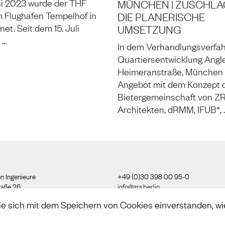
MÜNCHEN | ZUSCHLA
i 2023 wurde der THF
DIE PLANERISCHE
Flughafen Tempelhof in
UMSETZUNG
net. Seit dem 15. Juli
 …
In dem Verhandlungsverfa
Quartiersentwicklung Angle
Heimeranstraße, München e
Angebot mit dem Konzept 
Bietergemeinschaft von Z
Architekten, dRMM, IFUB*, 
n Ingenieure
+49 (0)30 398 00 95-0
raße 26
info@zrs.berlin
ie sich mit dem Speichern von Cookies einverstanden, wi
Wir nutzen Rapidmail
(
Datenschutzb