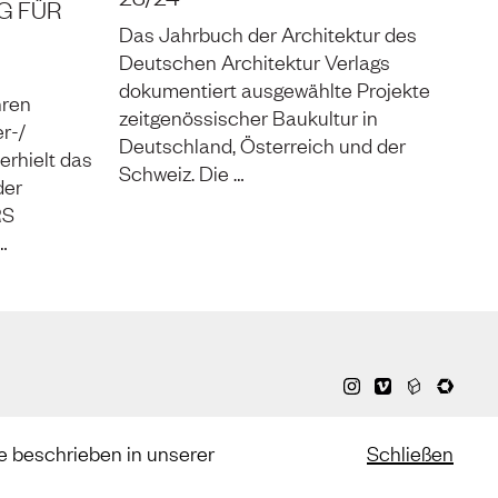
G FÜR
Das Jahrbuch der Architektur des
Deutschen Architektur Verlags
dokumentiert ausgewählte Projekte
hren
zeitgenössischer Baukultur in
r-/
Deutschland, Österreich und der
rhielt das
Schweiz. Die …
der
RS
…
e beschrieben in unserer
Schließen
estimmungen
)