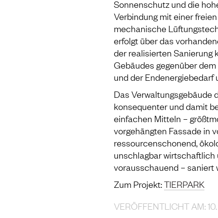
Sonnenschutz und die hoh
Verbindung mit einer freie
mechanische Lüftungstech
erfolgt über das vorhanden
der realisierten Sanierung
Gebäudes gegenüber dem A
und der Endenergiebedarf 
Das Verwaltungsgebäude de
konsequenter und damit bei
einfachen Mitteln – größt
vorgehängten Fassade in vo
ressourcenschonend, ökolog
unschlagbar wirtschaftlich
vorausschauend – saniert 
Zum Projekt:
TIERPARK
VERÖFFENTLICHT AM: 10