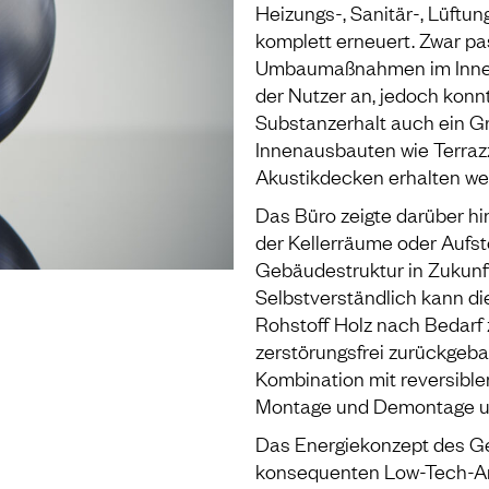
Heizungs-, Sanitär-, Lüftun
komplett erneuert. Zwar pa
Umbaumaßnahmen im Innern
der Nutzer an, jedoch konn
Substanzerhalt auch ein Gr
Innenausbauten wie Terraz
Akustikdecken erhalten we
Das Büro zeigte darüber hi
der Kellerräume oder Aufs
Gebäudestruktur in Zukunft
Selbstverständlich kann 
Rohstoff Holz nach Bedarf 
zerstörungsfrei zurückgeba
Kombination mit reversibl
Montage und Demontage un
Das Energiekonzept des Ge
konsequenten Low-Tech-An