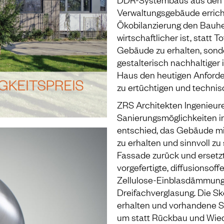
Verwaltungsgebäude erricht
Ökobilanzierung den Bauhe
wirtschaftlicher ist, stat
Gebäude zu erhalten, sond
gestalterisch nachhaltiger
Haus den heutigen Anforde
zu ertüchtigen und technis
ZRS Architekten Ingenieur
Sanierungsmöglichkeiten i
entschied, das Gebäude mi
zu erhalten und sinnvoll z
Fassade zurück und ersetzt
vorgefertigte, diffusionsof
Zellulose-Einblasdämmung 
Dreifachverglasung. Die Sk
erhalten und vorhandene S
um statt Rückbau und Wied