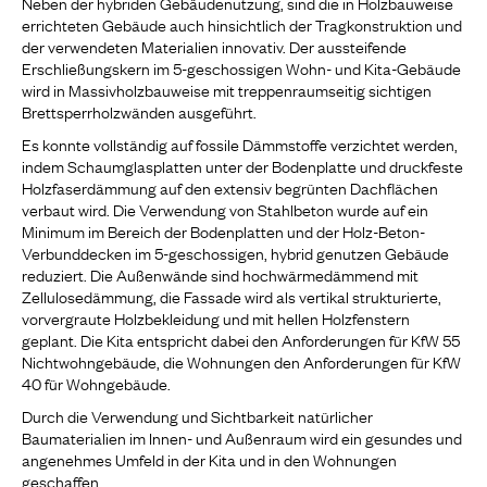
Neben der hybriden Gebäudenutzung, sind die in Holzbauweise
errichteten Gebäude auch hinsichtlich der Tragkonstruktion und
der verwendeten Materialien innovativ. Der aussteifende
Erschließungskern im 5-geschossigen Wohn- und Kita-Gebäude
wird in Massivholzbauweise mit treppenraumseitig sichtigen
Brettsperrholzwänden ausgeführt.
Es konnte vollständig auf fossile Dämmstoffe verzichtet werden,
indem Schaumglasplatten unter der Bodenplatte und druckfeste
Holzfaserdämmung auf den extensiv begrünten Dachflächen
verbaut wird. Die Verwendung von Stahlbeton wurde auf ein
Minimum im Bereich der Bodenplatten und der Holz-Beton-
Verbunddecken im 5-geschossigen, hybrid genutzen Gebäude
reduziert. Die Außenwände sind hochwärmedämmend mit
Zellulosedämmung, die Fassade wird als vertikal strukturierte,
vorvergraute Holzbekleidung und mit hellen Holzfenstern
geplant. Die Kita entspricht dabei den Anforderungen für KfW 55
Nichtwohngebäude, die Wohnungen den Anforderungen für KfW
40 für Wohngebäude.
Durch die Verwendung und Sichtbarkeit natürlicher
Baumaterialien im Innen- und Außenraum wird ein gesundes und
angenehmes Umfeld in der Kita und in den Wohnungen
geschaffen.