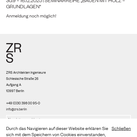
30.9 – 16.12.2025 | SEMINARREIHE „BAUEN MIT HOLZ –
GRUNDLAGEN“
Anmeldung noch möglich!
ZRS Architekten Ingenieure
Schlesische Straße 26
Aufgang A
10997 Berlin
+49 (0)30 398 00 95-0
info@zrs.berlin
Wir nutzen Rapidmail
(
Datenschutzbestimmungen
)
Durch das Navigieren auf dieser Website erklären Sie
Schließen
sich mit dem Speichern von Cookies einverstanden,