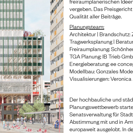
freiraumplanerischen Ideen
vergeben. Das Preisgericht
Qualität aller Beiträge.
Planungsteam:
Architektur | Brandschutz:
Tragwerksplanung | Beratu
Freiraumplanung: Schönher
TGA Planung: IB Trieb Gm
Energieberatung: ee conce
Modellbau: Gonzales Mode
Visualisierungen: Veronica 
Der hochbauliche und städ
Planungswettbewerb starte
Senatsverwaltung für Stad
Abstimmung mit und in Amts
europaweit ausgelobt. In d