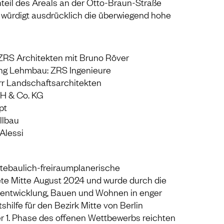
teil des Areals an der Otto-Braun-Straße
 würdigt ausdrücklich die überwiegend hohe
 ZRS Architekten mit Bruno Röver
ng Lehmbau: ZRS Ingenieure
r Landschaftsarchitekten
bH & Co. KG
pt
llbau
Alessi
tebaulich-freiraumplanerische
te Mitte August 2024 und wurde durch die
tentwicklung, Bauen und Wohnen in enger
hilfe für den Bezirk Mitte von Berlin
er 1. Phase des offenen Wettbewerbs reichten