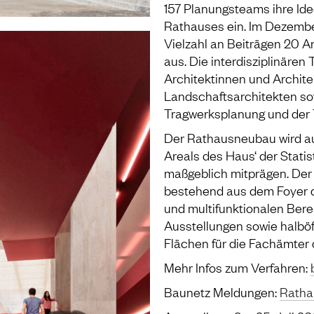
157 Planungsteams ihre Id
Rathauses ein. Im Dezembe
Vielzahl an Beiträgen 20 A
aus. Die interdisziplinäre
Architektinnen und Archit
Landschaftsarchitekten so
Tragwerksplanung und der
Der Rathausneubau wird au
Areals des Haus‘ der Statis
maßgeblich mitprägen. Der 
bestehend aus dem Foyer de
und multifunktionalen Bere
Ausstellungen sowie halböf
Flächen für die Fachämter
Mehr Infos zum Verfahren:
Baunetz Meldungen:
Rathau