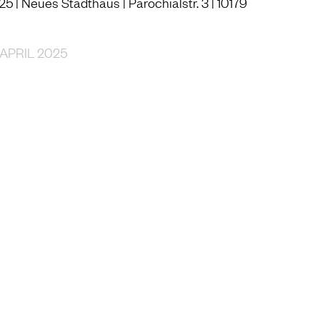
025 | Neues Stadthaus | Parochialstr. 3 | 10179
 APRIL 2025