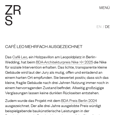
MENÜ
EN
DE
CAFÉ LEO MEHRFACH AUSGEZEICHNET
Das
Café Leo
, ein Holzpavillon am Leopoldplatz in Berlin-
Wedding, hat beim
BDA-Architekturpreis Nike >|< 2025
die Nike
für soziale Intervention erhalten. Das lichte, transparente kleine
Gebäude wird laut der Jury als mutig, offen und einladend an
einem harten Ort empfunden. Sie bewertet positiv, dass sich das
kleine, fragile Gebäude nach drei Jahren Nutzung immer noch in
einem hervorragenden Zustand befindet. Allseitig großzügige
Verglasungen lassen keine dunklen Rückseiten entstehen.
Zudem wurde das Projekt mit dem
BDA Preis Berlin 2024
ausgezeichnet. Der alle drei Jahre ausgelobte Preis würdigt
beispielgebende baukünstlerische Leistungen in der