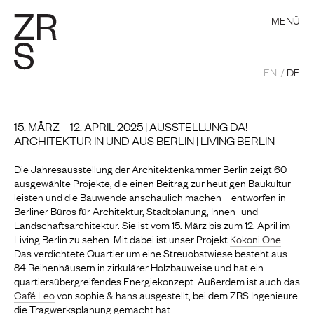
MENÜ
EN
DE
15. MÄRZ – 12. APRIL 2025 | AUSSTELLUNG DA!
ARCHITEKTUR IN UND AUS BERLIN | LIVING BERLIN
Die Jahresausstellung der Architektenkammer Berlin zeigt 60
ausgewählte Projekte, die einen Beitrag zur heutigen Baukultur
leisten und die Bauwende anschaulich machen – entworfen in
Berliner Büros für Architektur, Stadtplanung, Innen- und
Landschaftsarchitektur. Sie ist vom 15. März bis zum 12. April im
Living Berlin zu sehen. Mit dabei ist unser Projekt
Kokoni One
.
Das verdichtete Quartier um eine Streuobstwiese besteht aus
84 Reihenhäusern in zirkulärer Holzbauweise und hat ein
quartiersübergreifendes Energiekonzept. Außerdem ist auch das
Café Leo
von sophie & hans ausgestellt, bei dem ZRS Ingenieure
die Tragwerksplanung gemacht hat.