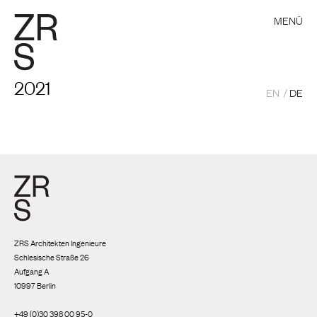
MENÜ
2021
EN
DE
ZRS Architekten Ingenieure
Schlesische Straße 26
Aufgang A
10997 Berlin
+49 (0)30 398 00 95-0