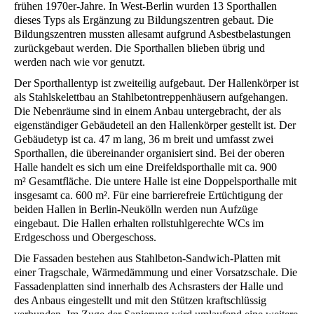
frühen 1970er-Jahre. In West-Berlin wurden 13 Sporthallen
dieses Typs als Ergänzung zu Bildungszentren gebaut. Die
Bildungszentren mussten allesamt aufgrund Asbestbelastungen
zurückgebaut werden. Die Sporthallen blieben übrig und
werden nach wie vor genutzt.
Der Sporthallentyp ist zweiteilig aufgebaut. Der Hallenkörper ist
als Stahlskelettbau an Stahlbetontreppenhäusern aufgehangen.
Die Nebenräume sind in einem Anbau untergebracht, der als
eigenständiger Gebäudeteil an den Hallenkörper gestellt ist. Der
Gebäudetyp ist ca. 47 m lang, 36 m breit und umfasst zwei
Sporthallen, die übereinander organisiert sind. Bei der oberen
Halle handelt es sich um eine Dreifeldsporthalle mit ca. 900
m² Gesamtfläche. Die untere Halle ist eine Doppelsporthalle mit
insgesamt ca. 600 m². Für eine barrierefreie Ertüchtigung der
beiden Hallen in Berlin-Neukölln werden nun Aufzüge
eingebaut. Die Hallen erhalten rollstuhlgerechte WCs im
Erdgeschoss und Obergeschoss.
Die Fassaden bestehen aus Stahlbeton-Sandwich-Platten mit
einer Tragschale, Wärmedämmung und einer Vorsatzschale. Die
Fassadenplatten sind innerhalb des Achsrasters der Halle und
des Anbaus eingestellt und mit den Stützen kraftschlüssig