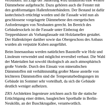
verbunden. Im Zuge der Sanierung wird umlaufend eine weitere
Dämmebene aufgebracht. Dazu gehören auch die Fenster mit
den großformatigen Hallenfensterbändern. Der Bestand ist dafür
lasttechnisch ertüchtigt worden und die Fassade wird nun als
geschlossene vorgelagerte Dämmebene den energetischen
Anforderungen von Neubauten gerecht. Im Bereich des
Gebäudesockels ist die Fassade unter Einbezug der
Treppenhäuser als Vorhangfassade mit Holzlamellen gestaltet.
Der Hallenkörper darüber sowie das Obergeschoss des Anbaus
wurden als verputzte Kuben ausgeführt.
Beim Innenausbau werden natürlichen Baustoffe wie Holz und
Linoleum verwendet und möglichst reversibel verbaut. Die Wahl
der Materialien hat sowohl ökologisch als auch atmosphärisch
große Vorteile. Durch den Einsatz von mineralischen
Dämmstoffen mit verhältnismäßig großer Masse anstelle von
leichteren Dämmstoffen sind die Temperaturbedingungen im
Gebäude im Sommer sehr vorteilhaft, da sich die Gebäude
deutlich weniger aufheizen.
ZRS Architekten Ingenieure zeichnen auch für die statische
Ertüchtigung einer dritten, baugleichen Sporthalle in Berlin-
Neukölln, an der Buschkrugallee, verantwortlich.