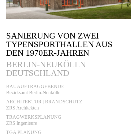
SANIERUNG VON ZWEI
TYPENSPORTHALLEN AUS
DEN 1970ER-JAHREN
BERLIN-NEUKÖLLN |
DEUTSCHLAND
BAUAUFTRAGGEBENDE
Bezirksamt Berlin-Neukölln
ARCHITEKTUR | BRANDSCHUTZ
ZRS Architekten
TRAGWERKSPLANUNG
ZRS Ingenieure
TGA PLANUNG