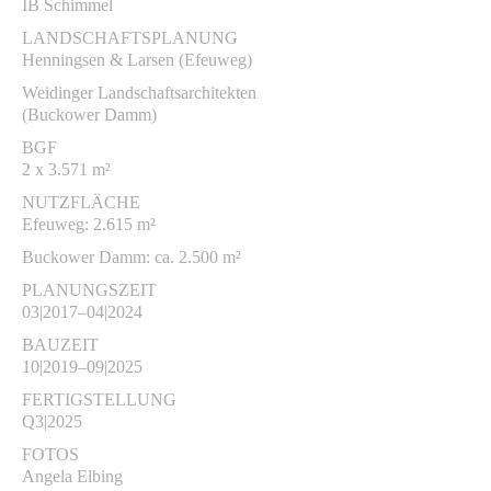
IB Schimmel
LANDSCHAFTSPLANUNG
Henningsen & Larsen (Efeuweg)
Weidinger Landschaftsarchitekten
(Buckower Damm)
BGF
2 x 3.571 m²
NUTZFLÄCHE
Efeuweg: 2.615 m²
Buckower Damm: ca. 2.500 m²
PLANUNGSZEIT
03|2017–04|2024
BAUZEIT
10|2019–09|2025
FERTIGSTELLUNG
Q3|2025
FOTOS
Angela Elbing