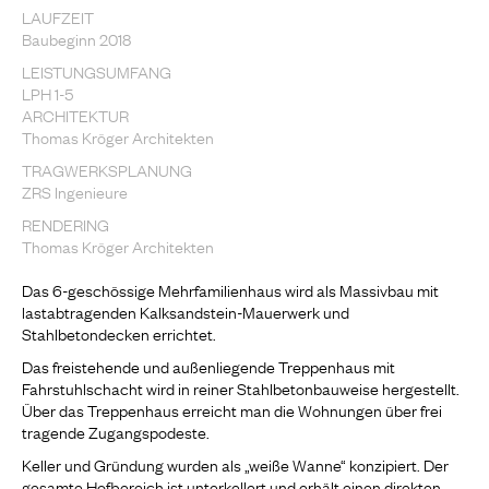
LAUFZEIT
Baubeginn 2018
LEISTUNGSUMFANG
LPH 1-5
ARCHITEKTUR
Thomas Kröger Architekten
TRAGWERKSPLANUNG
ZRS Ingenieure
RENDERING
Thomas Kröger Architekten
Das 6-geschössige Mehrfamilienhaus wird als Massivbau mit
lastabtragenden Kalksandstein-Mauerwerk und
Stahlbetondecken errichtet.
Das freistehende und außenliegende Treppenhaus mit
Fahrstuhlschacht wird in reiner Stahlbetonbauweise hergestellt.
Über das Treppenhaus erreicht man die Wohnungen über frei
tragende Zugangspodeste.
Keller und Gründung wurden als „weiße Wanne“ konzipiert. Der
gesamte Hofbereich ist unterkellert und erhält einen direkten