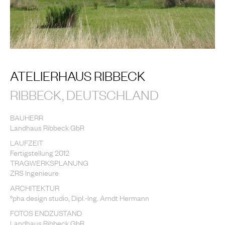
ATELIERHAUS RIBBECK
RIBBECK, DEUTSCHLAND
BAUHERR
Landhaus Ribbeck GbR
LAUFZEIT
Fertigstellung 2012
TRAGWERKSPLANUNG
ZRS Ingenieure
ARCHITEKTUR
°pha design studio, Dipl.-Ing. Arndt Hermann
FOTOS ENDZUSTAND
Landhaus Ribbeck GbR