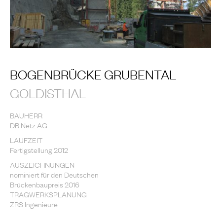
BOGENBRÜCKE GRUBENTAL
GOLDISTHAL
BAUHERR
DB Netz AG
LAUFZEIT
Fertigstellung 2012
AUSZEICHNUNGEN
nominiert für den Deutschen
Brückenbaupreis 2016
TRAGWERKSPLANUNG
ZRS Ingenieure