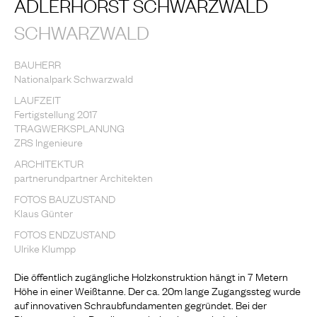
ADLERHORST SCHWARZWALD
SCHWARZWALD
BAUHERR
Nationalpark Schwarzwald
LAUFZEIT
Fertigstellung 2017
TRAGWERKSPLANUNG
ZRS Ingenieure
ARCHITEKTUR
partnerundpartner Architekten
FOTOS BAUZUSTAND
Klaus Günter
FOTOS ENDZUSTAND
Ulrike Klumpp
Die öffentlich zugängliche Holzkonstruktion hängt in 7 Metern
Höhe in einer Weißtanne. Der ca. 20m lange Zugangssteg wurde
auf innovativen Schraubfundamenten gegründet. Bei der