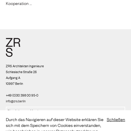
Kooperation …
ZRS Architekten Ingenieure
Schlesische Straße 26
Aufgang A
10997 Berlin
+49 (0)30 398 00 95-0
info@zrs.berlin
Wir nutzen Rapidmail
(
Datenschutzbestimmungen
)
Durch das Navigieren auf dieser Website erklären Sie
Schließen
sich mit dem Speichern von Cookies einverstanden,
wie beschrieben in unserer
Datenschutzerklärung
.