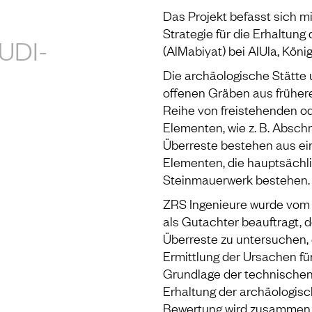
Das Projekt befasst sich mi
Strategie für die Erhaltun
UDI-
(AlMabiyat) bei AlUla, Köni
Die archäologische Stätte
offenen Gräben aus früher
Reihe von freistehenden od
Elementen, wie z. B. Absch
Überreste bestehen aus ein
Elementen, die hauptsächl
Steinmauerwerk bestehen.
ZRS Ingenieure wurde vom 
als Gutachter beauftragt, 
Überreste zu untersuchen,
Ermittlung der Ursachen fü
Grundlage der technischen
Erhaltung der archäologisc
Bewertung wird zusammen m