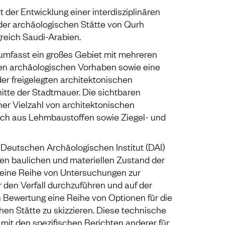
t der Entwicklung einer interdisziplinären
g der archäologischen Stätte von Qurh
greich Saudi-Arabien.
 umfasst ein großes Gebiet mit mehreren
en archäologischen Vorhaben sowie eine
er freigelegten architektonischen
nitte der Stadtmauer. Die sichtbaren
er Vielzahl von architektonischen
ich aus Lehmbaustoffen sowie Ziegel- und
Deutschen Archäologischen Institut (DAI)
den baulichen und materiellen Zustand der
 eine Reihe von Untersuchungen zur
r den Verfall durchzuführen und auf der
 Bewertung eine Reihe von Optionen für die
hen Stätte zu skizzieren. Diese technische
it den spezifischen Berichten anderer für