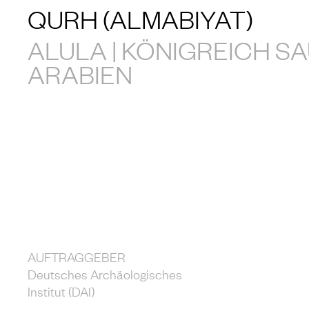
QURH (ALMABIYAT)
ALULA | KÖNIGREICH SA
ARABIEN
AUFTRAGGEBER
Deutsches Archäologisches
Institut (DAI)