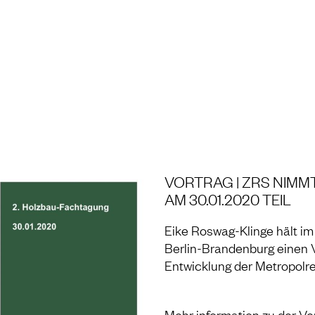
NG UND LABOR
VORTRAG | ZRS NIM
AM 30.01.2020 TEIL
Eike Roswag-Klinge hält i
Berlin-Brandenburg ein
en
V
Entwicklung der Metropolr
Mehr information zu der Ve