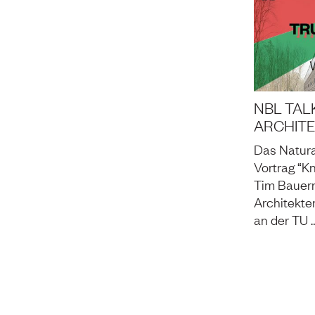
NBL TALK
ARCHITEK
Das Natura
Vortrag “K
Tim Bauer
Architekte
an der TU 