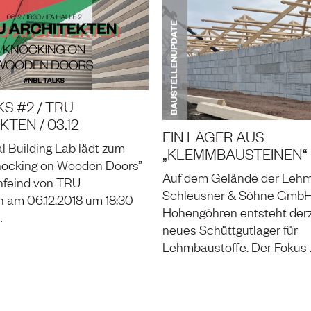
S #2 / TRU
TEN / 03.12
EIN LAGER AUS
l Building Lab lädt zum
„KLEMMBAUSTEINEN“
nocking on Wooden Doors”
Auf dem Gelände der Lehm
nfeind von TRU
Schleusner & Söhne GmbH
n am 06.12.2018 um 18:30
Hohengöhren entsteht derz
…
neues Schüttgutlager für
Lehmbaustoffe. Der Fokus 