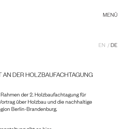
MENÜ
EN
DE
MT AN DER HOLZBAUFACHTAGUNG
m Rahmen der 2. Holzbaufachtagung für
ortrag über Holzbau und
die
nachhaltige
egion Berlin-Brandenburg.
ranstaltung gibt es
hier
.