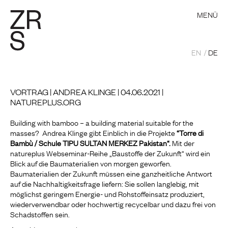
MENÜ
EN
DE
VORTRAG | ANDREA KLINGE | 04.06.2021 |
NATUREPLUS.ORG
Building with bamboo – a building material suitable for the
masses? Andrea Klinge gibt Einblich in die Projekte
“Torre di
Bambù / Schule TIPU SULTAN MERKEZ Pakistan“.
Mit der
natureplus Webseminar-Reihe „Baustoffe der Zukunft“ wird ein
Blick auf die Baumaterialien von morgen geworfen.
Baumaterialien der Zukunft müssen eine ganzheitliche Antwort
auf die Nachhaltigkeitsfrage liefern: Sie sollen langlebig, mit
möglichst geringem Energie- und Rohstoffeinsatz produziert,
wiederverwendbar oder hochwertig recycelbar und dazu frei von
Schadstoffen sein.