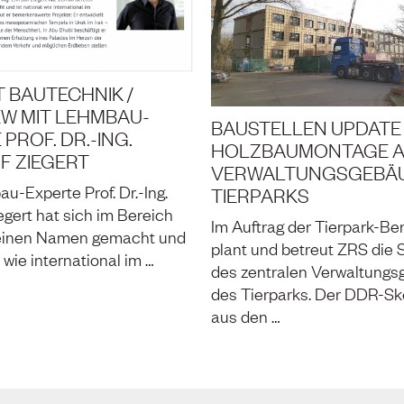
T BAUTECHNIK /
EW MIT LEHMBAU-
BAUSTELLEN UPDATE 
PROF. DR.-ING.
HOLZBAUMONTAGE 
F ZIEGERT
VERWALTUNGSGEBÄU
u-Experte Prof. Dr.-Ing.
TIERPARKS
egert hat sich im Bereich
Im Auftrag der Tierpark-B
inen Namen gemacht und
plant und betreut ZRS die 
l wie international im …
des zentralen Verwaltung
des Tierparks. Der DDR-Sk
aus den …