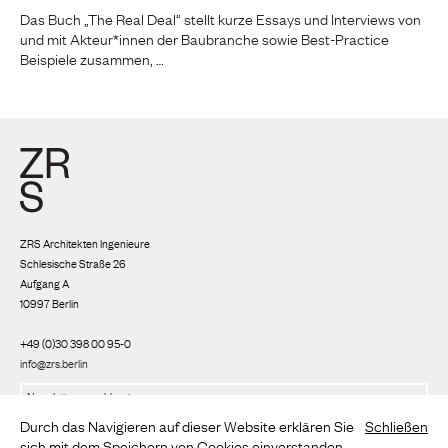
Das Buch „The Real Deal“ stellt kurze Essays und Interviews von
und mit Akteur*innen der Baubranche sowie Best-Practice
Beispiele zusammen, …
ZRS Architekten Ingenieure
Schlesische Straße 26
Aufgang A
10997 Berlin
+49 (0)30 398 00 95-0
info@zrs.berlin
Wir nutzen Rapidmail
(
Datenschutzbestimmungen
)
Durch das Navigieren auf dieser Website erklären Sie
Schließen
sich mit dem Speichern von Cookies einverstanden,