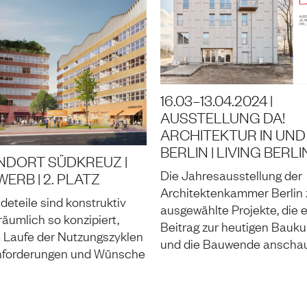
16.03–13.04.2024 |
AUSSTELLUNG DA!
ARCHITEKTUR IN UND
BERLIN | LIVING BERLI
NDORT SÜDKREUZ |
Die Jahresausstellung der
ERB | 2. PLATZ
Architektenkammer Berlin 
deteile sind konstruktiv
ausgewählte Projekte, die 
äumlich so konzipiert,
Beitrag zur heutigen Baukul
m Laufe der Nutzungszyklen
und die Bauwende anschau
nforderungen und Wünsche