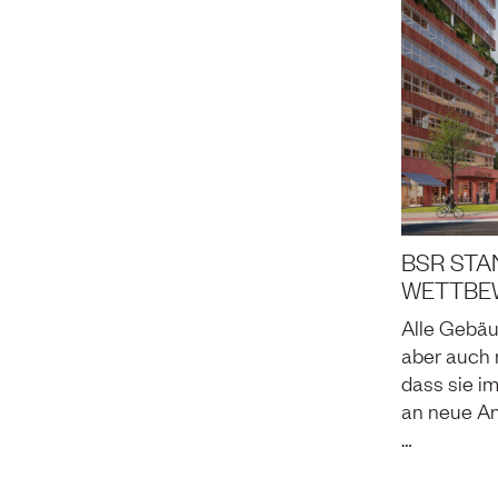
BSR STA
WETTBEW
Alle Gebäu
aber auch r
dass sie i
an neue A
…