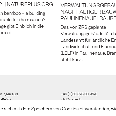
21 | NATUREPLUS.ORG
VERWALTUNGSGEBÄU
NACHHALTIGER BAUWE
th bamboo – a building
PAULINENAUE | BAUB
uitable for the masses?
ge gibt Einblich in die
Das von ZRS geplante
orre di …
Verwaltungsgebäude für d
Landesamt für ländliche En
Landwirtschaft und Flurne
(LELF) in Paulinenaue, Bra
steht kurz …
n Ingenieure
+49 (0)30 398 00 95-0
raße 26
info@zrs.berlin
ie sich mit dem Speichern von Cookies einverstanden, wi
Wir nutzen Rapidmail
(
Datenschutzb