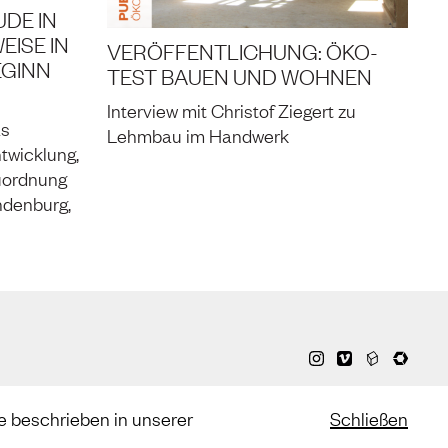
DE IN
ISE IN
VERÖFFENTLICHUNG: ÖKO-
EGINN
TEST BAUEN UND WOHNEN
Interview mit Christof Ziegert zu
as
Lehmbau im Handwerk
twicklung,
uordnung
ndenburg,
e beschrieben in unserer
Schließen
estimmungen
)