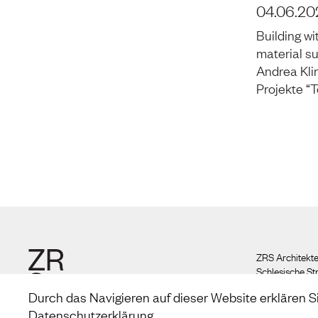
04.06.20
Building wi
material s
Andrea Klin
Projekte “T
ZRS Architekte
Schlesische St
Aufgang A
Durch das Navigieren auf dieser Website erklären S
10997 Berlin
Datenschutzerklärung
.