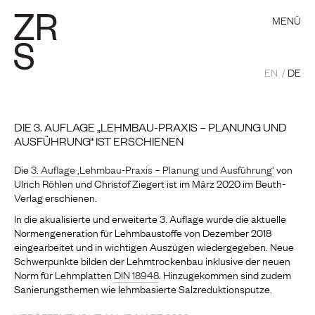
MENÜ
EN
DE
DIE 3. AUFLAGE „LEHMBAU-PRAXIS – PLANUNG UND
AUSFÜHRUNG“ IST ERSCHIENEN
Die
3. Auflage ‚Lehmbau-Praxis – Planung und Ausführung‘
von
Ulrich Röhlen und Christof Ziegert ist im März 2020 im Beuth-
Verlag erschienen.
In die akualisierte und erweiterte 3. Auflage wurde die aktuelle
Normengeneration für Lehmbaustoffe von Dezember 2018
eingearbeitet und in wichtigen Auszügen wiedergegeben. Neue
Schwerpunkte bilden der Lehmtrockenbau inklusive der neuen
Norm für Lehmplatten
DIN 18948
. Hinzugekommen sind zudem
Sanierungsthemen wie lehmbasierte Salzreduktionsputze.