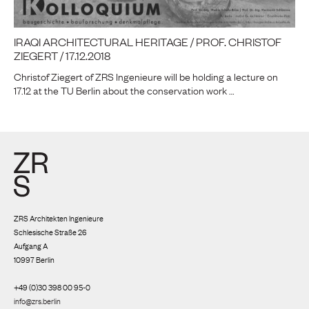
IRAQI ARCHITECTURAL HERITAGE / PROF. CHRISTOF
ZIEGERT / 17.12.2018
Christof Ziegert of ZRS Ingenieure will be holding a lecture on
17.12 at the TU Berlin about the conservation work …
ZRS Architekten Ingenieure
Schlesische Straße 26
Aufgang A
10997 Berlin
+49 (0)30 398 00 95-0
info@zrs.berlin