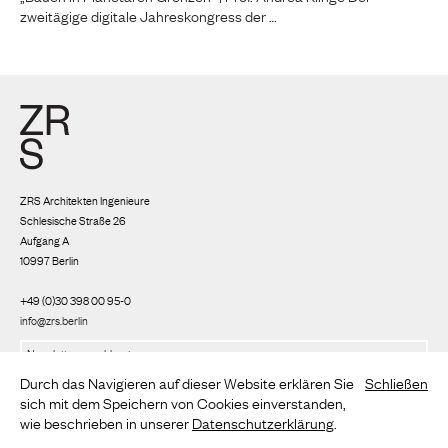
zweitägige digitale Jahreskongress der …
ZRS Architekten Ingenieure
Schlesische Straße 26
Aufgang A
10997 Berlin
+49 (0)30 398 00 95-0
info@zrs.berlin
Wir nutzen Rapidmail
(
Datenschutzbestimmungen
)
Durch das Navigieren auf dieser Website erklären Sie
Schließen
sich mit dem Speichern von Cookies einverstanden,
wie beschrieben in unserer
Datenschutzerklärung
.