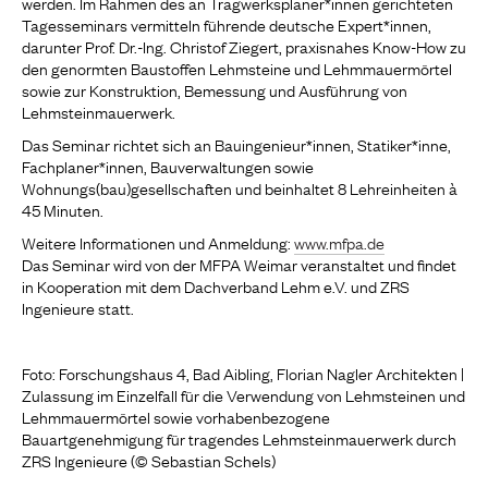
werden. Im Rahmen des an Tragwerksplaner*innen gerichteten
Tagesseminars vermitteln führende deutsche Expert*innen,
darunter Prof. Dr.-Ing. Christof Ziegert, praxisnahes Know-How zu
den genormten Baustoffen Lehmsteine und Lehmmauermörtel
sowie zur Konstruktion, Bemessung und Ausführung von
Lehmsteinmauerwerk.
Das Seminar richtet sich an Bauingenieur*innen, Statiker*inne,
Fachplaner*innen, Bauverwaltungen sowie
Wohnungs(bau)gesellschaften und beinhaltet 8 Lehreinheiten à
45 Minuten.
Weitere Informationen und Anmeldung:
www.mfpa.de
Das Seminar wird von der MFPA Weimar veranstaltet und findet
in Kooperation mit dem Dachverband Lehm e.V. und ZRS
Ingenieure statt.
Foto: Forschungshaus 4, Bad Aibling, Florian Nagler Architekten |
Zulassung im Einzelfall für die Verwendung von Lehmsteinen und
Lehmmauermörtel sowie vorhabenbezogene
Bauartgenehmigung für tragendes Lehmsteinmauerwerk durch
ZRS Ingenieure (© Sebastian Schels)