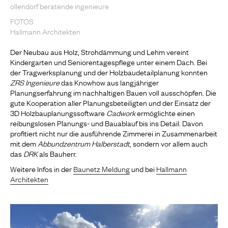
ollendorf beratende ingenieure
FOTOS
Hallmann Architekten
Der Neubau aus Holz, Strohdämmung und Lehm vereint
Kindergarten und Seniorentagespflege unter einem Dach. Bei
der Tragwerksplanung und der Holzbaudetailplanung konnten
ZRS Ingenieure
das Knowhow aus langjähriger
Planungserfahrung im nachhaltigen Bauen voll ausschöpfen. Die
gute Kooperation aller Planungsbeteiligten und der Einsatz der
3D Holzbauplanungssoftware
Cadwork
ermöglichte einen
reibungslosen Planungs- und Bauablauf bis ins Detail. Davon
profitiert nicht nur die ausführende Zimmerei in Zusammenarbeit
mit dem
Abbundzentrum Halberstadt
, sondern vor allem auch
das
DRK
als Bauherr.
Weitere Infos in der
Baunetz Meldung
und bei
Hallmann
Architekten