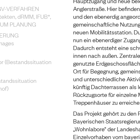
Hauptzugang und neue beleb
GV-VERFAHREN
Anglerstraße. Hier befinde
tekten, dRMM, IFUB*,
und den ebenerdig angeord
AUM PLANUNG
gemeinschaftliche Nutzung
neuen Mobilitätsstation. D
IERUNG
nun ein ebenerdiger Zugan
mages
Dadurch entsteht eine sch
innen nach außen. Zentraler
or (Bestandssituation
genutzte Erdgeschossfläch
Ort für Begegnung, gemein
und unterschiedliche Aktiv
standssituation
künftig Dachterrassen als 
of)
Rückzugsorte für einzelne M
Treppenhäuser zu erreiche
Das Projekt gehört zu den 
Bayerischen Staatsregierung 
„Wohnlabore“ der Landesha
Einzelvorhaben vom bayer