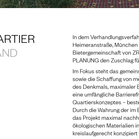
ARTIER
In dem Verhandlungsverfah
Heimeranstraße, München e
AND
Bietergemeinschaft von Z
PLANUNG den Zuschlag für
Im Fokus steht das gemein
sowie die Schaffung von 
des Denkmals, maximaler B
eine umfängliche Barrieref
Quartierskonzeptes – bes
Durch die Wahrung der im B
das Projekt maximal nachha
ökologischen Materialien in
kreislaufgerecht konzipier