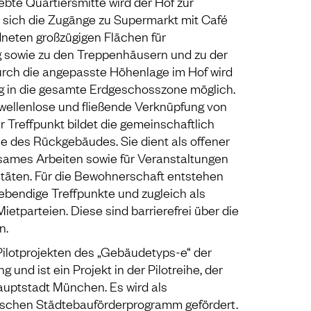
te Quartiersmitte wird der Hof zur
n sich die Zugänge zu Supermarkt mit Café
neten großzügigen Flächen für
 sowie zu den Treppenhäusern und zu der
urch die angepasste Höhenlage im Hof wird
g in die gesamte Erdgeschosszone möglich.
wellenlose und fließende Verknüpfung von
 Treffpunkt bildet die gemeinschaftlich
e des Rückgebäudes. Sie dient als offener
sames Arbeiten sowie für Veranstaltungen
itäten. Für die Bewohnerschaft entstehen
lebendige Treffpunkte und zugleich als
ietparteien. Diese sind barrierefrei über die
n.
Pilotprojekten des „Gebäudetyps-e“ der
und ist ein Projekt in der Pilotreihe, der
uptstadt München. Es wird als
ischen Städtebauförderprogramm gefördert.