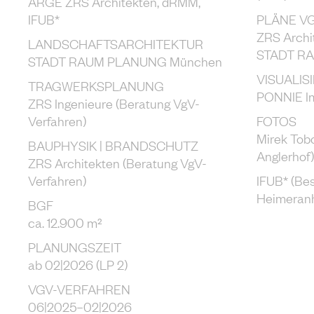
ARGE ZRS Architekten, dRMM,
IFUB*
PLÄNE V
ZRS Archi
LANDSCHAFTSARCHITEKTUR
STADT R
STADT RAUM PLANUNG München
VISUALIS
TRAGWERKSPLANUNG
PONNIE I
ZRS Ingenieure (Beratung VgV-
Verfahren)
FOTOS
Mirek Tob
BAUPHYSIK | BRANDSCHUTZ
Anglerhof)
ZRS Architekten (Beratung VgV-
Verfahren)
IFUB* (Be
Heimeranh
BGF
ca. 12.900 m²
PLANUNGSZEIT
ab 02|2026 (LP 2)
VGV-VERFAHREN
06|2025–02|2026