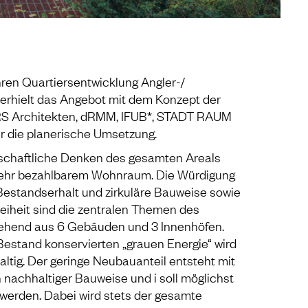
ren Quartiersentwicklung Angler-/
rhielt das Angebot mit dem Konzept der
RS Architekten, dRMM, IFUB*, STADT RAUM
 die planerische Umsetzung.
schaftliche Denken des gesamten Areals
mehr bezahlbarem Wohnraum. Die Würdigung
estandserhalt und zirkuläre Bauweise sowie
reiheit sind die zentralen Themen des
tehend aus 6 Gebäuden und 3 Innenhöfen.
estand konservierten „grauen Energie“ wird
ltig. Der geringe Neubauanteil entsteht mit
 nachhaltiger Bauweise und i soll möglichst
t werden. Dabei wird stets der gesamte