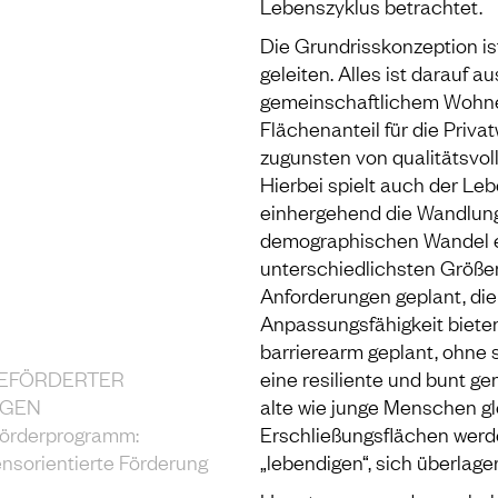
Lebenszyklus betrachtet.
Die Grundrisskonzeption is
geleiten. Alles ist darauf 
gemeinschaftlichem Wohnen
Flächenanteil für die Priv
zugunsten von qualitätsvo
Hierbei spielt auch der Le
einhergehend die Wandlungs
demographischen Wandel ei
unterschiedlichsten Größen
Anforderungen geplant, di
Anpassungsfähigkeit biete
barrierearm geplant, ohne 
GEFÖRDERTER
eine resiliente und bunt g
GEN
alte wie junge Menschen gl
 Förderprogramm:
Erschließungsflächen werde
sorientierte Förderung
„lebendigen“, sich überlag