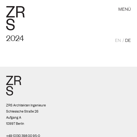
MENÜ
2024
EN
DE
ZRS Architekten Ingenieure
Schlesische Straße 26
Aufgang A
10997 Berlin
+49 (0)30 398 00 95-0