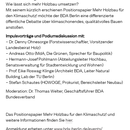
Wie lässt sich mehr Holzbau umsetzen?
Mit seinem kürzlich erschienen Positionspapier Mehr Holzbau für
den Klimaschutz! möchte der BDA Berlin eine differenzierte
öffentliche Debatte über klimaschonendes, qualitätvolles Bauen
anstoßen.
Impulsvorträge und Podiumsdiskussion mit:
– Dr. Denny Ohnesorge (Forstwissenschaftler, Vorsitzender
Landesbeirat Holz)
– Andreas Otto (MdA, Die Grünen, Sprecher für Baupolitik)
– Hermann-Josef Pohlmann (Abteilungsleiter Hochbau,
Senatsverwaltung für Stadtentwicklung und Wohnen)
– Prof. Eike Roswag-Klinge (Architekt BDA, Leiter Natural
Building Lab der TU Berlin)
– Stefan Schautes (HOWOGE, Prokurist, Bereichsleiter Neubau)
Moderation: Dr. Thomas Welter, Geschäftsführer BDA
Bundesverband
Das Positionspapier Mehr Holzbau fur den Klimaschutz! und
weitere Informationen finden Sie
hier
.
Anmeldung erbeten unter
www.bda-berlin.de/events/