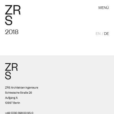
MENÜ
2018
EN
DE
ZRS Architekten Ingenieure
Schlesische Straße 26
Aufgang A
10997 Berlin
+49 (0)30 398 00 95-0