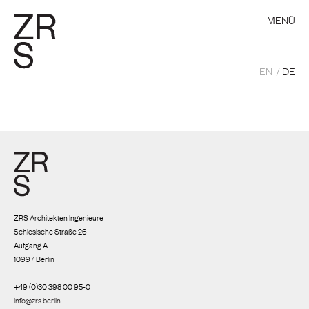
MENÜ
EN
DE
ZRS Architekten Ingenieure
Schlesische Straße 26
Aufgang A
10997 Berlin
+49 (0)30 398 00 95-0
info@zrs.berlin