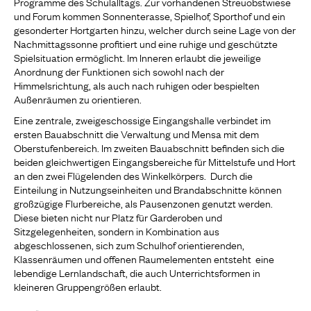
Programme des Schulalltags. Zur vorhandenen Streuobstwiese
und Forum kommen Sonnenterasse, Spielhof, Sporthof und ein
gesonderter Hortgarten hinzu, welcher durch seine Lage von der
Nachmittagssonne profitiert und eine ruhige und geschützte
Spielsituation ermöglicht. Im Inneren erlaubt die jeweilige
Anordnung der Funktionen sich sowohl nach der
Himmelsrichtung, als auch nach ruhigen oder bespielten
Außenräumen zu orientieren.
Eine zentrale, zweigeschossige Eingangshalle verbindet im
ersten Bauabschnitt die Verwaltung und Mensa mit dem
Oberstufenbereich. Im zweiten Bauabschnitt befinden sich die
beiden gleichwertigen Eingangsbereiche für Mittelstufe und Hort
an den zwei Flügelenden des Winkelkörpers. Durch die
Einteilung in Nutzungseinheiten und Brandabschnitte können
großzügige Flurbereiche, als Pausenzonen genutzt werden.
Diese bieten nicht nur Platz für Garderoben und
Sitzgelegenheiten, sondern in Kombination aus
abgeschlossenen, sich zum Schulhof orientierenden,
Klassenräumen und offenen Raumelementen entsteht eine
lebendige Lernlandschaft, die auch Unterrichtsformen in
kleineren Gruppengrößen erlaubt.