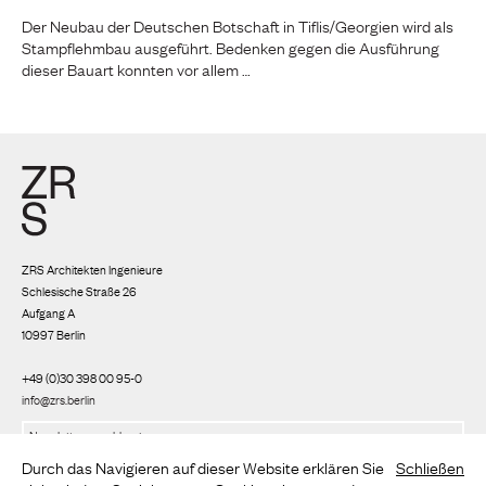
Der Neubau der Deutschen Botschaft in Tiflis/Georgien wird als
Stampflehmbau ausgeführt. Bedenken gegen die Ausführung
dieser Bauart konnten vor allem …
ZRS Architekten Ingenieure
Schlesische Straße 26
Aufgang A
10997 Berlin
+49 (0)30 398 00 95-0
info@zrs.berlin
Wir nutzen Rapidmail
(
Datenschutzbestimmungen
)
Durch das Navigieren auf dieser Website erklären Sie
Schließen