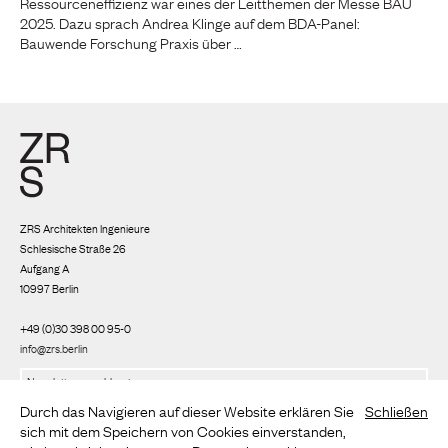
Ressourceneffizienz war eines der Leitthemen der Messe BAU
2025. Dazu sprach Andrea Klinge auf dem BDA-Panel:
Bauwende Forschung Praxis über …
ZRS Architekten Ingenieure
Schlesische Straße 26
Aufgang A
10997 Berlin
+49 (0)30 398 00 95-0
info@zrs.berlin
Wir nutzen Rapidmail
(
Datenschutzbestimmungen
)
Durch das Navigieren auf dieser Website erklären Sie
Schließen
sich mit dem Speichern von Cookies einverstanden,