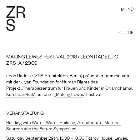
MENÜ
EN
DE
MAKING LEWES FESTIVAL 2018 / LEON RADELJIC
ZRS_A / 29.09
Leon Radeljic (ZRS Architekten, Berlin) präsentiert gemeinsam
mit der Jiyan Foundation for Human Rights das
Projekt
„Therapiezentrum für Frauen und Kinder in Chamchamal,
Kurdistan-Irak“
auf dem „
Making Lewes
“ Festival.
VERANSTALTUNG:
Building with Water: Water, Building, Architecture, Material
Sources and the Future Symposium
Saturday September 29th, 13.30 – 18.00 Fitzroy House, Lewes,