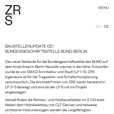
MENÜ
EN
DE
BAUSTELLENUPDATE 02 |
BUNDESGESCHÄFTSSTELLE BUND, BERLIN
Das neue Gebäude für die Bundesgeschäftsstelle des BUND auf
dem Kindl-Areal in Berlin-Neukölln wächst in die Höhe. Entworfen
wurde es von SMAQ Architektur und Stadt (LP 1–5). ZRS
Ingenieure ist für die Tragwerks- und Schallschutzplanung
verantwortlich. Die Architekt*innen von ZRS waren beratend in
LP 3–5 beteiligt und sind ab der LP 6 voll ins Projekt
eingestiegen.
Aktuell finden die Rohbau- und Holzbauarbeiten im 3. OG statt.
Neben dem Holzskelettbau mit CLT-Decken und teilweise
sichtbaren Holzunterzügen werden die vorgefertigten